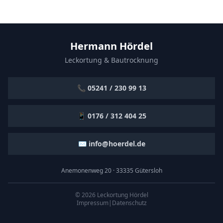
Hermann Hördel
Leckortung & Bautrocknung
📞 05241 / 230 99 13
📱 0176 / 312 404 25
✉️ info@hoerdel.de
Anemonenweg 20 · 33335 Gütersloh
©
2026
Leckortung Hördel
Impressum
|
Datenschutz